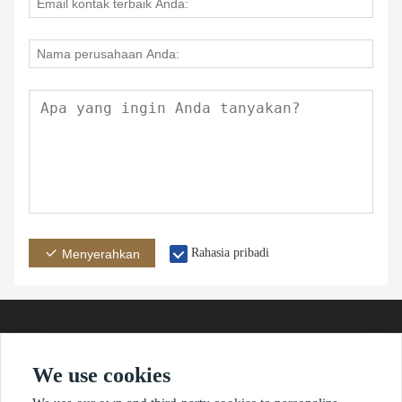
Rahasia pribadi
Menyerahkan
We use cookies
Alamat
E-mail
Telepon