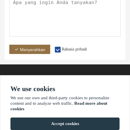
Rahasia pribadi
Menyerahkan
We use cookies
Alamat
E-mail
Telepon
We use our own and third-party cookies to personalize
content and to analyze web traffic.
Read more about
cookies
?2021 waimaoniu.net
Accept cookies