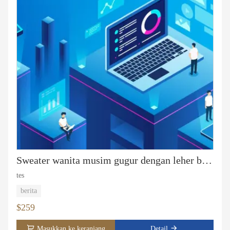
Sweater wanita musim gugur dengan leher bulat
tes
berita
$259
Masukkan ke keranjang
Detail