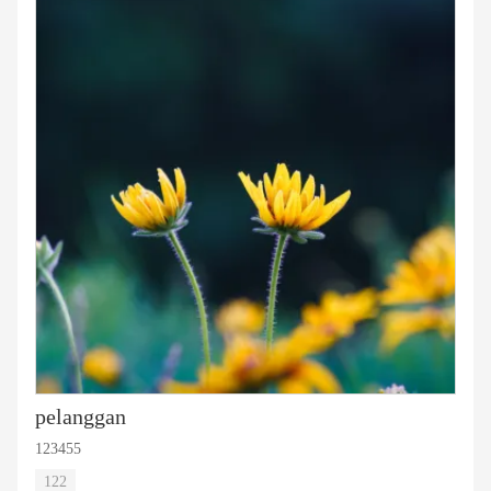
pelanggan
123455
122