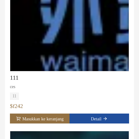
111
ces
11
$f242
Masukkan ke keranjang
Detail