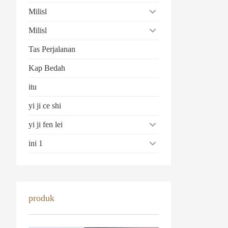
Milisl
Milisl
Tas Perjalanan
Kap Bedah
itu
yi ji ce shi
yi ji fen lei
ini 1
produk