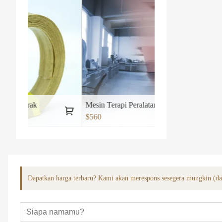
Mesin Terapi Peralatan Tingkat Laser Dingin Medis No2
$560
Dapatkan harga terbaru? Kami akan merespons sesegera mungkin (d