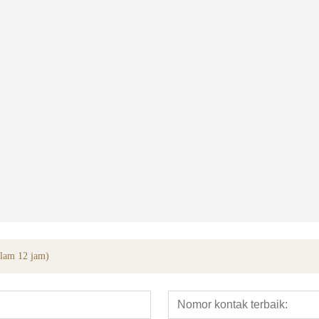
Garis Veneer Tertutup Kayu Ek Putih yang Direkayasa
5m le wudong
alam 12 jam)