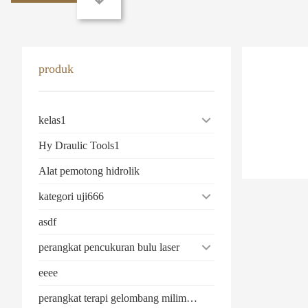
produk
kelas1
Hy Draulic Tools1
Alat pemotong hidrolik
kategori uji666
asdf
perangkat pencukuran bulu laser
eeee
perangkat terapi gelombang milimeter