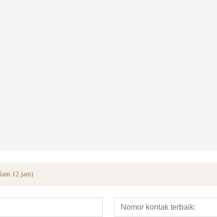
Garis Veneer Tertutup Kayu Ek Putih yang Direkayasa
5m le wudong
alam 12 jam)