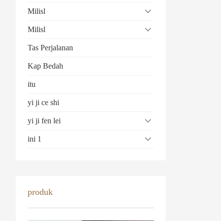
Milisl
Milisl
Tas Perjalanan
Kap Bedah
itu
yi ji ce shi
yi ji fen lei
ini 1
produk