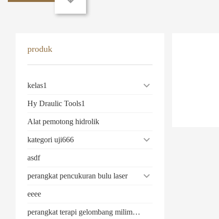
produk
kelas1
Hy Draulic Tools1
Alat pemotong hidrolik
kategori uji666
asdf
perangkat pencukuran bulu laser
eeee
perangkat terapi gelombang milimeter