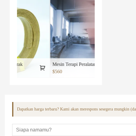
Mesin Terapi Peralatan Tingkat Laser Dingin Medis No2
$560
Dapatkan harga terbaru? Kami akan merespons sesegera mungkin (d